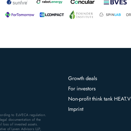
Growth deals
For investors
Non-profit think tank HEAT.
Imprint
ccording to EuVECA regulation.
legal documentation of the
al loss of invested assets.
tive of Laven Advisors LLP,