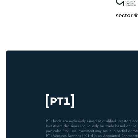
PT1 funds are exclusively aimed at qualified investors a
Investment decisions should only be made based on the 
particular fund. An investment may result in partial or tot
PT1 Ventures Services UK Ltd is an Appointed Representa