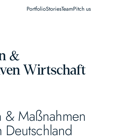
Portfolio
Stories
Team
Pitch us
en &
ven Wirtschaft
gen & Maßnahmen
in Deutschland